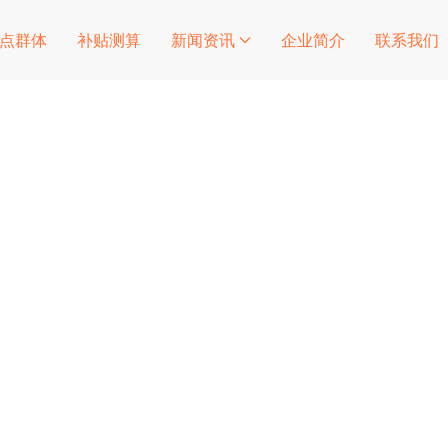
点群体
补贴测算
新闻资讯
企业简介
联系我们
易企信结合多年的项目经
程可能会遇到的相关问题