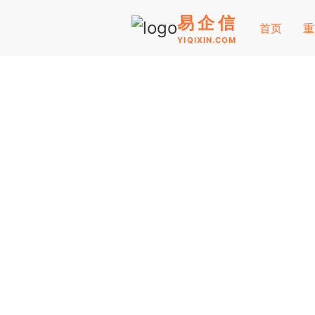
易企信
首页
重
YIQIXIN.COM
热门问答
对于企业在申报重点群体退税补贴的过程中，
验，为大家整理了关于重点群体退税申报的过
及解决办法