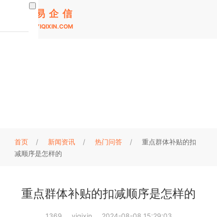
易企信
YIQIXIN.COM
热门问答
对于企业在申报重点群体退税补贴的过程中，易企信结合多
年的项目经验，为大家整理了关于重点群体退税申报的过程
可能会遇到的相关问题及解决办法
首页
新闻资讯
热门问答
重点群体补贴的扣
减顺序是怎样的
重点群体补贴的扣减顺序是怎样的
1369
yiqixin
2024-08-08 15:29:03