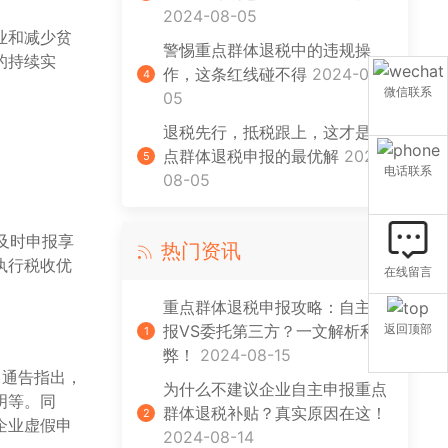
2024-08-05
业和减少贫
警惕重点群体退税中的违规操
的持续实
作，这条红线碰不得
2024-08-
4
微信联系
05
退税先行，抵税跟上，这才是重
点群体退税申报的最优解
2024-
5
电话联系
08-05
及时申报享
热门资讯
执行税收优
在线留言
。
重点群体退税申报攻略：自主申
报VS委托第三方？一文解析利
返回顶部
1
弊！
2024-08-15
。通告指出，
为什么不建议企业自主申报重点
明等。同
群体退税补贴？真实原因在这！
2
企业虚假申
2024-08-14