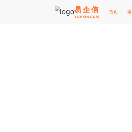
易企信
首页
重
YIQIXIN.COM
行业新闻
易企信实时同步税局信息，更新关于重点群体
读，掌握先机，才能掌握商机！